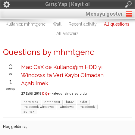
Giriş Yap | Kayıt ol
Menüyü göster
Kullanıcı: mhmtgenc
Wall
Recent activity
All questions
All answers
Questions by mhmtgenc
0
Mac OsX de Kullandığım HDD yi
oy
Windows ta Veri Kaybı Olmadan
1
Açabilmek
cevap
27 Eylül 2015
Diğer
kategorisinde
soruldu
hard-disk
ectended
fat32
exfat
macbook-windows
windows
macbook
acmak
Hoş geldiniz,