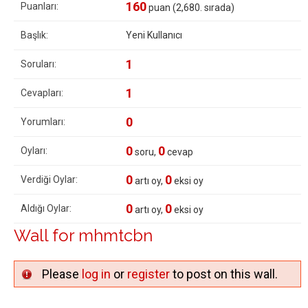
160
Puanları:
puan (
2,680
. sırada)
Başlık:
Yeni Kullanıcı
1
Soruları:
1
Cevapları:
0
Yorumları:
0
0
Oyları:
soru,
cevap
0
0
Verdiği Oylar:
artı oy,
eksi oy
0
0
Aldığı Oylar:
artı oy,
eksi oy
Wall for mhmtcbn
Please
log in
or
register
to post on this wall.