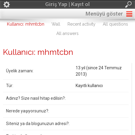
Giriş Yap | Kayıt ol
Menüyü göster
Kullanıcı: mhmtcbn
Wall
Recent activity
All questions
All answers
Kullanıcı: mhmtcbn
13 yıl (since 24 Temmuz
Üyelik zamanı:
2013)
Tür:
Kayıtlı kullanıcı
Adınız? Size nasıl hitap edilsin?:
Nerede yaşıyorsunuz?:
Siteniz ya da blogunuzun adresi?: