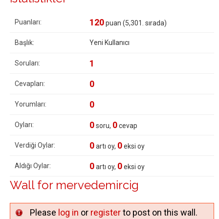
120
Puanları:
puan (
5,301
. sırada)
Başlık:
Yeni Kullanıcı
1
Soruları:
0
Cevapları:
0
Yorumları:
0
0
Oyları:
soru,
cevap
0
0
Verdiği Oylar:
artı oy,
eksi oy
0
0
Aldığı Oylar:
artı oy,
eksi oy
Wall for mervedemircig
Please
log in
or
register
to post on this wall.