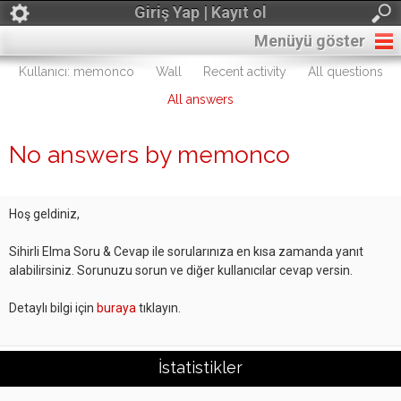
Giriş Yap | Kayıt ol
Menüyü göster
Kullanıcı: memonco
Wall
Recent activity
All questions
All answers
No answers by memonco
Hoş geldiniz,
Sihirli Elma Soru & Cevap ile sorularınıza en kısa zamanda yanıt
alabilirsiniz. Sorunuzu sorun ve diğer kullanıcılar cevap versin.
Detaylı bilgi için
buraya
tıklayın.
İstatistikler