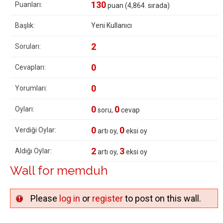
130
Puanları:
puan (
4,864
. sırada)
Başlık:
Yeni Kullanıcı
2
Soruları:
0
Cevapları:
0
Yorumları:
0
0
Oyları:
soru,
cevap
0
0
Verdiği Oylar:
artı oy,
eksi oy
2
3
Aldığı Oylar:
artı oy,
eksi oy
Wall for memduh
Please
log in
or
register
to post on this wall.