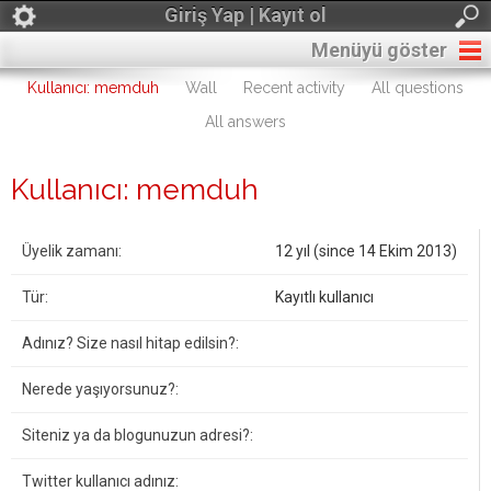
Giriş Yap | Kayıt ol
Menüyü göster
Kullanıcı: memduh
Wall
Recent activity
All questions
All answers
Kullanıcı: memduh
Üyelik zamanı:
12 yıl (since 14 Ekim 2013)
Tür:
Kayıtlı kullanıcı
Adınız? Size nasıl hitap edilsin?:
Nerede yaşıyorsunuz?:
Siteniz ya da blogunuzun adresi?:
Twitter kullanıcı adınız: