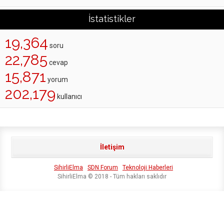
İstatistikler
19,364
soru
22,785
cevap
15,871
yorum
202,179
kullanıcı
İletişim
SihirliElma
SDN Forum
Teknoloji Haberleri
SihirliElma © 2018 - Tüm hakları saklıdır