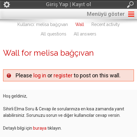
Giriş Yap | Kayıt ol
Menüyü göster
Kullanıcı: melisa bağçıvan
Wall
Recent activity
All questions
All answers
Wall for melisa bağçıvan
Please
log in
or
register
to post on this wall.
Hoş geldiniz,
Sihirli Elma Soru & Cevap ile sorularınıza en kısa zamanda yanıt
alabilirsiniz. Sorunuzu sorun ve diğer kullanıcılar cevap versin.
Detaylı bilgi için
buraya
tıklayın.