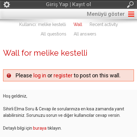
Giriş Yap | Kayıt ol
Menüyü göster
Kullanıcı: melike kestelli
Wall
Recent activity
All questions
All answers
Wall for melike kestelli
Please
log in
or
register
to post on this wall.
Hoş geldiniz,
Sihirli Elma Soru & Cevap ile sorularınıza en kısa zamanda yanıt
alabilirsiniz. Sorunuzu sorun ve diğer kullanıcılar cevap versin.
Detaylı bilgi için
buraya
tıklayın.