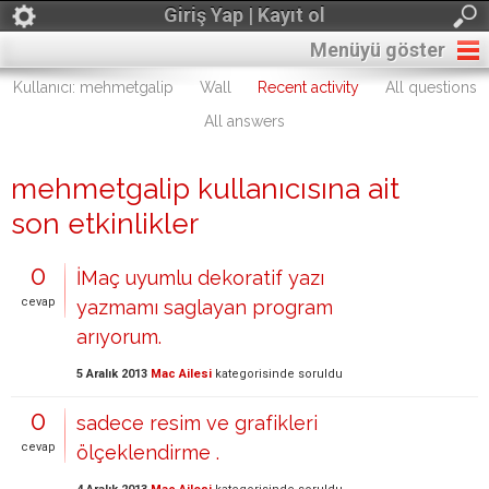
Giriş Yap | Kayıt ol
Menüyü göster
Kullanıcı: mehmetgalip
Wall
Recent activity
All questions
All answers
mehmetgalip kullanıcısına ait
son etkinlikler
0
İMaç uyumlu dekoratif yazı
cevap
yazmamı saglayan program
arıyorum.
5 Aralık 2013
Mac Ailesi
kategorisinde
soruldu
0
sadece resim ve grafikleri
cevap
ölçeklendirme .