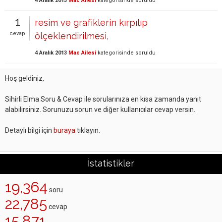
4 Aralık 2013
Mac Ailesi
kategorisinde
soruldu
1
resim ve grafiklerin kırpılıp
cevap
ölçeklendirilmesi,
4 Aralık 2013
Mac Ailesi
kategorisinde
soruldu
Hoş geldiniz,
Sihirli Elma Soru & Cevap ile sorularınıza en kısa zamanda yanıt
alabilirsiniz. Sorunuzu sorun ve diğer kullanıcılar cevap versin.
Detaylı bilgi için
buraya
tıklayın.
İstatistikler
19,364
soru
22,785
cevap
15,871