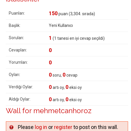
150
Puanları:
puan (
3,304
. sırada)
Başlık:
Yeni Kullanıcı
1
Soruları:
(
1
tanesi en iyi cevap seçildi)
0
Cevapları:
0
Yorumları:
0
0
Oyları:
soru,
cevap
0
0
Verdiği Oylar:
artı oy,
eksi oy
0
0
Aldığı Oylar:
artı oy,
eksi oy
Wall for mehmetcanhoroz
Please
log in
or
register
to post on this wall.