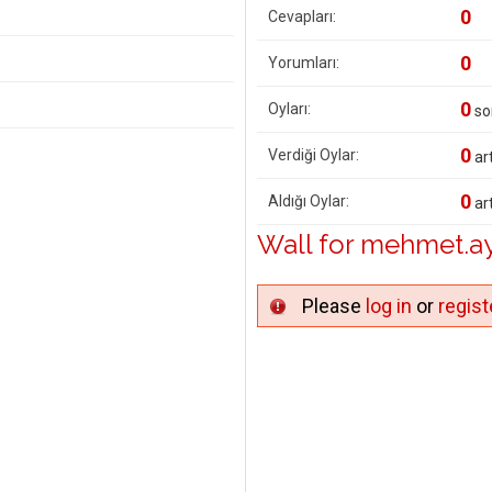
0
Cevapları:
0
Yorumları:
0
Oyları:
so
0
Verdiği Oylar:
art
0
Aldığı Oylar:
art
Wall for mehmet.a
Please
log in
or
regist