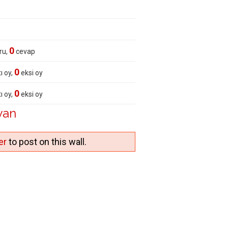
0
ru,
cevap
0
ı oy,
eksi oy
0
ı oy,
eksi oy
yan
er
to post on this wall.