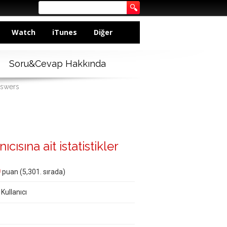
Watch
iTunes
Diğer
Soru&Cevap Hakkında
nswers
ısına ait istatistikler
0
puan (
5,301
. sırada)
 Kullanıcı