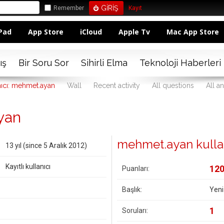
Remember
Kayıt
Pad
App Store
iCloud
Apple Tv
Mac App Store
ış
Bir Soru Sor
Sihirli Elma
Teknoloji Haberleri
nıcı: mehmet.ayan
Wall
Recent activity
All questions
All a
yan
mehmet.ayan kullanıc
13 yıl (since 5 Aralık 2012)
Kayıtlı kullanıcı
12
Puanları:
Başlık:
Yeni
1
Soruları: