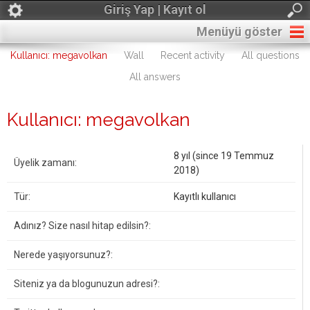
Giriş Yap | Kayıt ol
Menüyü göster
Kullanıcı: megavolkan
Wall
Recent activity
All questions
All answers
Kullanıcı: megavolkan
8 yıl (since 19 Temmuz
Üyelik zamanı:
2018)
Tür:
Kayıtlı kullanıcı
Adınız? Size nasıl hitap edilsin?:
Nerede yaşıyorsunuz?:
Siteniz ya da blogunuzun adresi?: