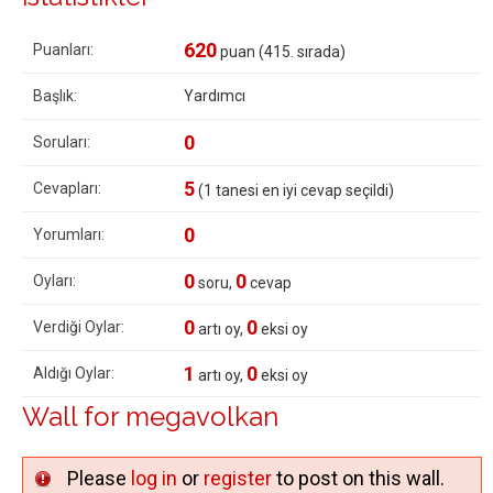
620
Puanları:
puan (
415
. sırada)
Başlık:
Yardımcı
0
Soruları:
5
Cevapları:
(
1
tanesi en iyi cevap seçildi)
0
Yorumları:
0
0
Oyları:
soru,
cevap
0
0
Verdiği Oylar:
artı oy,
eksi oy
1
0
Aldığı Oylar:
artı oy,
eksi oy
Wall for megavolkan
Please
log in
or
register
to post on this wall.