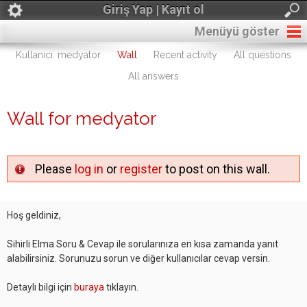
Giriş Yap | Kayıt ol
Menüyü göster
Kullanıcı: medyator
Wall
Recent activity
All questions
All answers
Wall for medyator
Please
log in
or
register
to post on this wall.
Hoş geldiniz,
Sihirli Elma Soru & Cevap ile sorularınıza en kısa zamanda yanıt
alabilirsiniz. Sorunuzu sorun ve diğer kullanıcılar cevap versin.
Detaylı bilgi için
buraya
tıklayın.