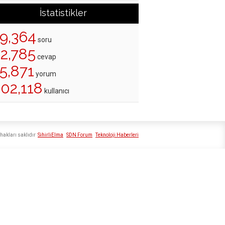
İstatistikler
19,364
soru
22,785
cevap
5,871
yorum
202,118
kullanıcı
hakları saklıdır
SihirliElma
SDN Forum
Teknoloji Haberleri