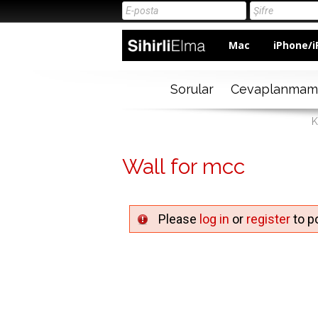
Mac
iPhone/i
Sorular
Cevaplanmam
K
Wall for mcc
Please
log in
or
register
to po