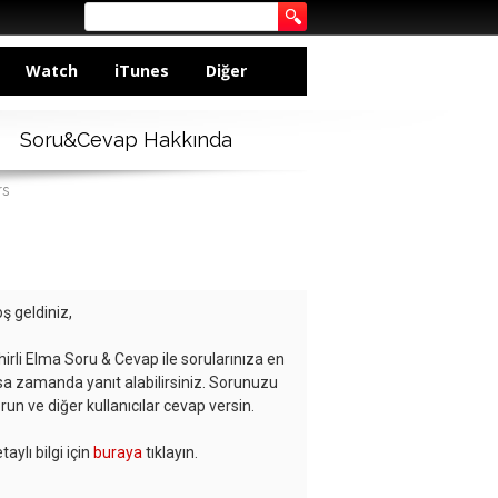
Watch
iTunes
Diğer
Soru&Cevap Hakkında
rs
ş geldiniz,
hirli Elma Soru & Cevap ile sorularınıza en
sa zamanda yanıt alabilirsiniz. Sorunuzu
run ve diğer kullanıcılar cevap versin.
taylı bilgi için
buraya
tıklayın.