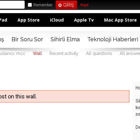
Remember
Kayıt
Pad
App Store
iCloud
Apple Tv
Mac App Store
ış
Bir Soru Sor
Sihirli Elma
Teknoloji Haberleri
ullanıcı: mcc
Wall
Recent activity
All questions
All answe
Ho
st on this wall.
Si
kı
so
De