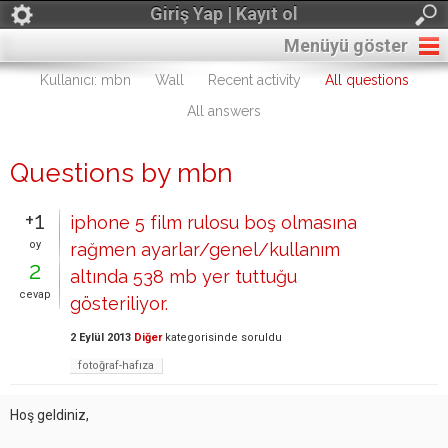
Giriş Yap | Kayıt ol
Menüyü göster
Kullanıcı: mbn
Wall
Recent activity
All questions
All answers
Questions by mbn
+1
iphone 5 film rulosu boş olmasına
oy
rağmen ayarlar/genel/kullanım
2
altında 538 mb yer tuttuğu
cevap
gösteriliyor.
2 Eylül 2013
Diğer
kategorisinde
soruldu
fotoğraf-hafıza
Hoş geldiniz,