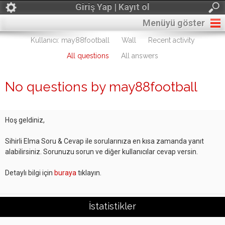
Giriş Yap | Kayıt ol
Menüyü göster
Kullanıcı: may88football
Wall
Recent activity
All questions
All answers
No questions by may88football
Hoş geldiniz,
Sihirli Elma Soru & Cevap ile sorularınıza en kısa zamanda yanıt
alabilirsiniz. Sorunuzu sorun ve diğer kullanıcılar cevap versin.
Detaylı bilgi için
buraya
tıklayın.
İstatistikler