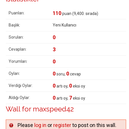
110
Puanları:
puan (
9,400
. sırada)
Başlık:
Yeni Kullanıcı
0
Soruları:
3
Cevapları:
0
Yorumları:
0
0
Oyları:
soru,
cevap
0
0
Verdiği Oylar:
artı oy,
eksi oy
0
7
Aldığı Oylar:
artı oy,
eksi oy
Wall for maxspeed42
Please
log in
or
register
to post on this wall.