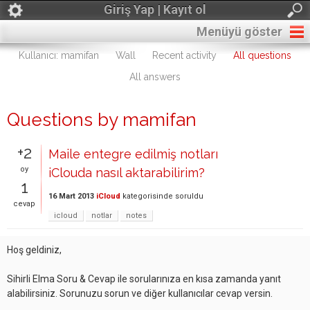
Giriş Yap | Kayıt ol
Menüyü göster
Kullanıcı: mamifan
Wall
Recent activity
All questions
All answers
Questions by mamifan
+2
Maile entegre edilmiş notları
oy
iClouda nasıl aktarabilirim?
1
16 Mart 2013
iCloud
kategorisinde
soruldu
cevap
icloud
notlar
notes
Hoş geldiniz,
Sihirli Elma Soru & Cevap ile sorularınıza en kısa zamanda yanıt
alabilirsiniz. Sorunuzu sorun ve diğer kullanıcılar cevap versin.