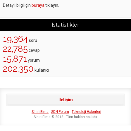
Detaylı bilgi için
buraya
tıklayın.
İstatistikler
19,364
soru
22,785
cevap
15,871
yorum
202,350
kullanıcı
İletişim
SihirliElma
SDN Forum
Teknoloji Haberleri
SihirliElma © 2018 - Tüm hakları saklıdır