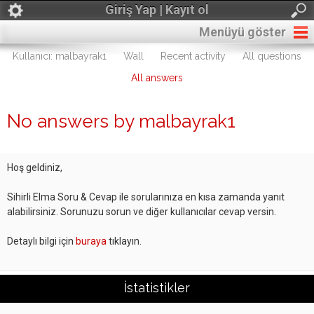
Giriş Yap | Kayıt ol
Menüyü göster
Kullanıcı: malbayrak1
Wall
Recent activity
All questions
All answers
No answers by malbayrak1
Hoş geldiniz,
Sihirli Elma Soru & Cevap ile sorularınıza en kısa zamanda yanıt
alabilirsiniz. Sorunuzu sorun ve diğer kullanıcılar cevap versin.
Detaylı bilgi için
buraya
tıklayın.
İstatistikler