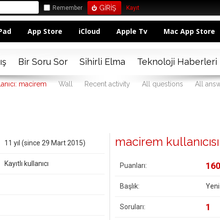
Remember
Kayıt
Pad
App Store
iCloud
Apple Tv
Mac App Store
ış
Bir Soru Sor
Sihirli Elma
Teknoloji Haberleri
lanıcı: macirem
Wall
Recent activity
All questions
All ans
macirem kullanıcısına
11 yıl (since 29 Mart 2015)
Kayıtlı kullanıcı
16
Puanları:
Başlık:
Yeni
1
Soruları: