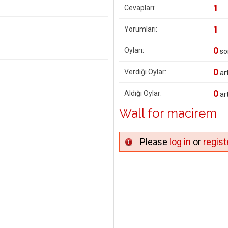
1
Cevapları:
1
Yorumları:
0
Oyları:
so
0
Verdiği Oylar:
art
0
Aldığı Oylar:
art
Wall for macirem
Please
log in
or
regist