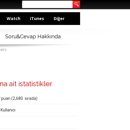
Watch
iTunes
Diğer
Soru&Cevap Hakkında
wers
 ait istatistikler
0
puan (
2,680
. sırada)
 Kullanıcı