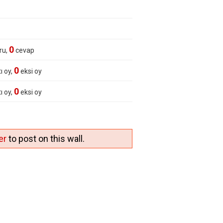
0
ru,
cevap
0
ı oy,
eksi oy
0
ı oy,
eksi oy
er
to post on this wall.