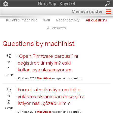
Giriş Yap | Kayıt ol
Menüyü göster
Kullanıcı: machinist
Wall
Recent activity
All questions
All answers
Questions by machinist
+2
''Open Firmware parolası'' nı
oy
değiştirebilir miyim? eski
1
kullanıcıya ulaşamıyorum.
cevap
21 Nisan 2013
Mac Ailesi
kategorisinde
soruldu
+3
Format atmak istiyorum fakat
oy
yükleme ekranından önce şifre
2
istiyor nasıl çözebilirim ?
cevap
21 Nisan 2013
Mac Ailesi
kategorisinde
soruldu