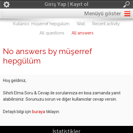
Giriş Yap | Kayıt ol
Menüyü göster
Kullanıcı: müşerref hepgülüm
Wall
Recent activity
All questions
All answers
No answers by müşerref
hepgülüm
Hoş geldiniz,
Sihirli Elma Soru & Cevap ile sorularınıza en kısa zamanda yanıt
alabilirsiniz. Sorunuzu sorun ve diğer kullanıcılar cevap versin.
Detaylı bilgi için
buraya
tıklayın.
İstatistikler