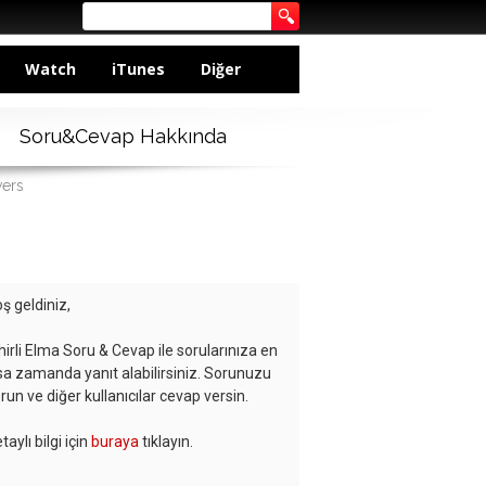
Watch
iTunes
Diğer
Soru&Cevap Hakkında
wers
ş geldiniz,
hirli Elma Soru & Cevap ile sorularınıza en
sa zamanda yanıt alabilirsiniz. Sorunuzu
run ve diğer kullanıcılar cevap versin.
taylı bilgi için
buraya
tıklayın.