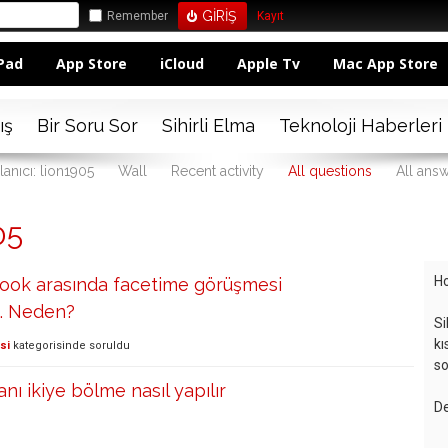
Remember
Kayıt
Pad
App Store
iCloud
Apple Tv
Mac App Store
ış
Bir Soru Sor
Sihirli Elma
Teknoloji Haberleri
lanıcı: lion1905
Wall
Recent activity
All questions
All ans
05
Ho
book arasında facetime görüşmesi
. Neden?
Si
kı
si
kategorisinde
soruldu
so
ı ikiye bölme nasıl yapılır
De