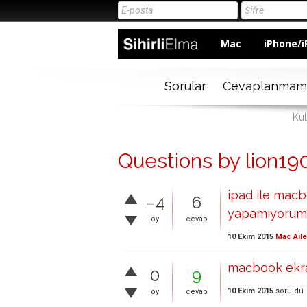
Mac
iPhone/i
Sorular
Cevaplanmam
Kul
Questions by lion19
ipad ile mac
–4
6
yapamıyorum
oy
cevap
10 Ekim 2015
Mac Aile
macbook ekran
0
9
10 Ekim 2015
soruldu
oy
cevap