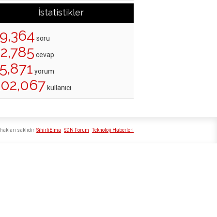
İstatistikler
19,364
soru
22,785
cevap
5,871
yorum
202,067
kullanıcı
hakları saklıdır
SihirliElma
SDN Forum
Teknoloji Haberleri