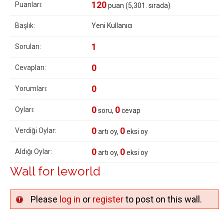
120
Puanları:
puan (
5,301
. sırada)
Başlık:
Yeni Kullanıcı
1
Soruları:
0
Cevapları:
0
Yorumları:
0
0
Oyları:
soru,
cevap
0
0
Verdiği Oylar:
artı oy,
eksi oy
0
0
Aldığı Oylar:
artı oy,
eksi oy
Wall for leworld
Please
log in
or
register
to post on this wall.