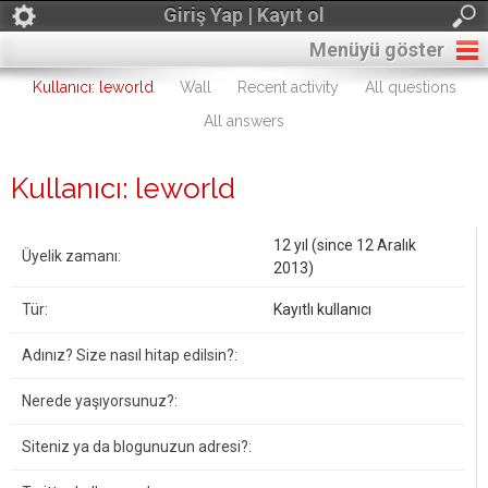
Giriş Yap | Kayıt ol
Menüyü göster
Kullanıcı: leworld
Wall
Recent activity
All questions
All answers
Kullanıcı: leworld
12 yıl (since 12 Aralık
Üyelik zamanı:
2013)
Tür:
Kayıtlı kullanıcı
Adınız? Size nasıl hitap edilsin?:
Nerede yaşıyorsunuz?:
Siteniz ya da blogunuzun adresi?: