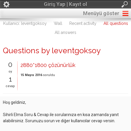
Giriş Yap | Kayıt ol
Menüyü göster
Kullanıcı: leventgoksoy
Wall
Recent activity
All questions
All answers
Questions by leventgoksoy
0
2880*1800 çözünürlük
oy
15 Mayıs 2016
soruldu
1
cevap
Hoş geldiniz,
Sihirli Elma Soru & Cevap ile sorularınıza en kısa zamanda yanıt
alabilirsiniz. Sorunuzu sorun ve diğer kullanıcılar cevap versin.