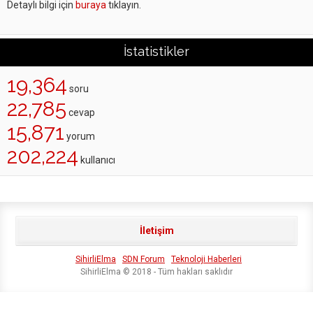
Detaylı bilgi için
buraya
tıklayın.
İstatistikler
19,364
soru
22,785
cevap
15,871
yorum
202,224
kullanıcı
İletişim
SihirliElma
SDN Forum
Teknoloji Haberleri
SihirliElma © 2018 - Tüm hakları saklıdır