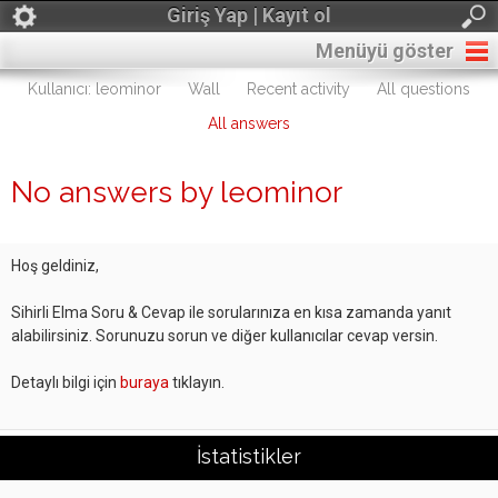
Giriş Yap | Kayıt ol
Menüyü göster
Kullanıcı: leominor
Wall
Recent activity
All questions
All answers
No answers by leominor
Hoş geldiniz,
Sihirli Elma Soru & Cevap ile sorularınıza en kısa zamanda yanıt
alabilirsiniz. Sorunuzu sorun ve diğer kullanıcılar cevap versin.
Detaylı bilgi için
buraya
tıklayın.
İstatistikler