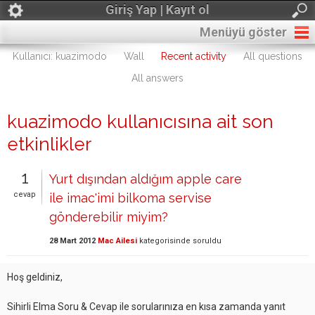
Giriş Yap | Kayıt ol
Menüyü göster
Kullanıcı: kuazimodo
Wall
Recent activity
All questions
All answers
kuazimodo kullanıcısına ait son
etkinlikler
1
Yurt dışından aldığım apple care
cevap
ile imac'imi bilkoma servise
gönderebilir miyim?
28 Mart 2012
Mac Ailesi
kategorisinde
soruldu
Hoş geldiniz,
Sihirli Elma Soru & Cevap ile sorularınıza en kısa zamanda yanıt