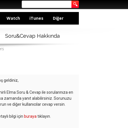
Watch
iTunes
Diğer
Soru&Cevap Hakkında
ers
ş geldiniz,
hirli Elma Soru & Cevap ile sorularınıza en
sa zamanda yanıt alabilirsiniz. Sorunuzu
run ve diğer kullanıcılar cevap versin.
taylı bilgi için
buraya
tıklayın.