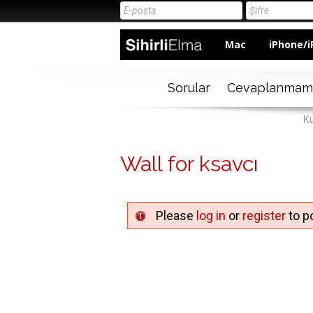
Mac
iPhone/i
Sorular
Cevaplanmam
Ku
Wall for ksavcı
Please
log in
or
register
to po