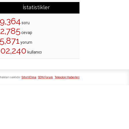
İstatistikler
19,364
soru
22,785
cevap
5,871
yorum
202,240
kullanıcı
hakları saklıdır
SihirliElma
SDN Forum
Teknoloji Haberleri