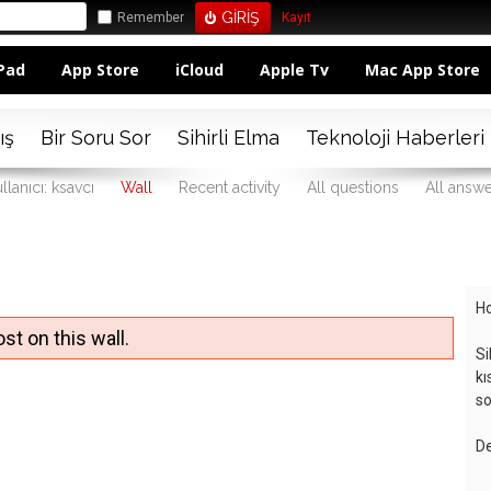
Remember
Kayıt
Pad
App Store
iCloud
Apple Tv
Mac App Store
ış
Bir Soru Sor
Sihirli Elma
Teknoloji Haberleri
llanıcı: ksavcı
Wall
Recent activity
All questions
All answ
Ho
st on this wall.
Si
kı
so
De