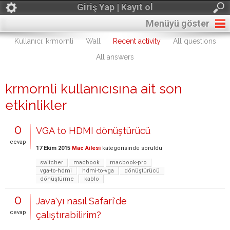
Giriş Yap | Kayıt ol
Menüyü göster
Kullanıcı: krmornli
Wall
Recent activity
All questions
All answers
krmornli kullanıcısına ait son
etkinlikler
0
VGA to HDMI dönüştürücü
cevap
17 Ekim 2015
Mac Ailesi
kategorisinde
soruldu
switcher
macbook
macbook-pro
vga-to-hdmi
hdmi-to-vga
dönüştürücü
dönüştürme
kablo
0
Java'yı nasıl Safari'de
cevap
çalıştırabilirim?