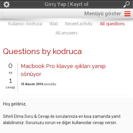
Giriş Yap | Kayıt ol
Menüyü göster
Kullanıcı: kodruca
Wall
Recent activity
All questions
All answers
Questions by kodruca
0
Macbook Pro klavye ışıkları yanıp
oy
sönüyor
1
15 Kasım 2016
soruldu
cevap
Hoş geldiniz,
Sihirli Elma Soru & Cevap ile sorularınıza en kısa zamanda yanıt
alabilirsiniz. Sorunuzu sorun ve diğer kullanıcılar cevap versin.