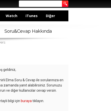
Watch
iTunes
Diğer
Soru&Cevap Hakkında
wers
ş geldiniz,
hirli Elma Soru & Cevap ile sorularınıza en
sa zamanda yanıt alabilirsiniz. Sorunuzu
run ve diğer kullanıcılar cevap versin.
taylı bilgi için
buraya
tıklayın.