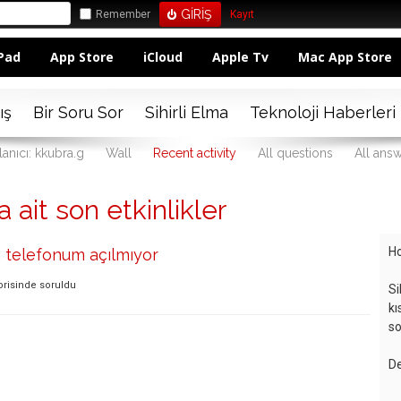
Remember
Kayıt
Pad
App Store
iCloud
Apple Tv
Mac App Store
ış
Bir Soru Sor
Sihirli Elma
Teknoloji Haberleri
lanıcı: kkubra.g
Wall
Recent activity
All questions
All ans
a ait son etkinlikler
Ho
 telefonum açılmıyor
orisinde
soruldu
Si
kı
so
De