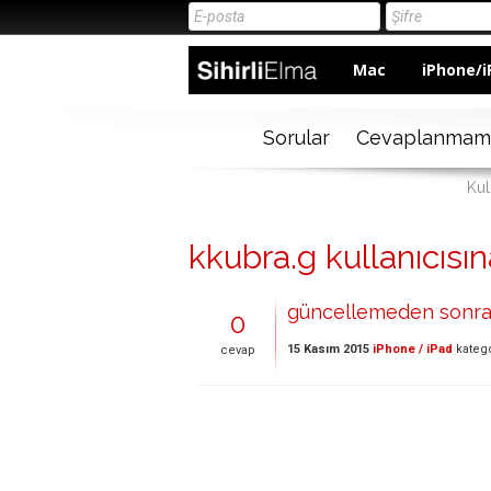
Mac
iPhone/i
Sorular
Cevaplanmam
Kul
kkubra.g kullanıcısın
güncellemeden sonra
0
15 Kasım 2015
iPhone / iPad
kateg
cevap