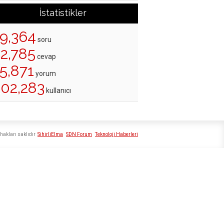
İstatistikler
19,364
soru
22,785
cevap
5,871
yorum
202,283
kullanıcı
hakları saklıdır
SihirliElma
SDN Forum
Teknoloji Haberleri