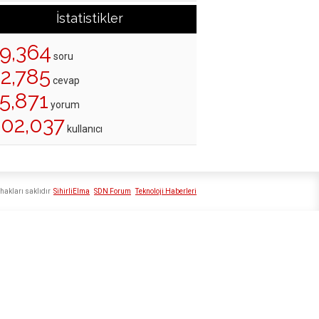
İstatistikler
19,364
soru
22,785
cevap
5,871
yorum
202,037
kullanıcı
hakları saklıdır
SihirliElma
SDN Forum
Teknoloji Haberleri