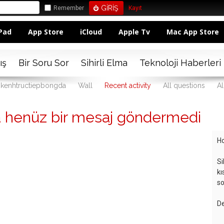
Remember
Kayıt
Pad
App Store
iCloud
Apple Tv
Mac App Store
ış
Bir Soru Sor
Sihirli Elma
Teknoloji Haberleri
: kenhtructiepbongda
Wall
Recent activity
All questions
Al
 henüz bir mesaj göndermedi
Ho
Si
kı
so
De