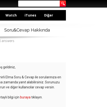
Watch
iTunes
Diğer
Soru&Cevap Hakkında
l answers
ş geldiniz,
hirli Elma Soru & Cevap ile sorularınıza en
sa zamanda yanıt alabilirsiniz. Sorunuzu
run ve diğer kullanıcılar cevap versin.
taylı bilgi için
buraya
tıklayın.