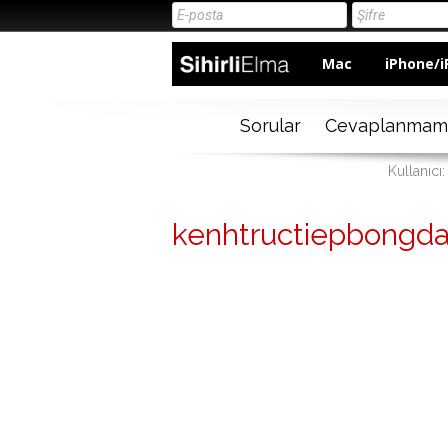
Mac
iPhone/i
Sorular
Cevaplanmam
Kullanıcı
kenhtructiepbongda