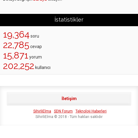
İstatistikler
19,364
soru
22,785
cevap
15,871
yorum
202,252
kullanıcı
İletişim
SihirliElma
SDN Forum
Teknoloji Haberleri
SihirliElma © 2018 - Tüm hakları saklıdır