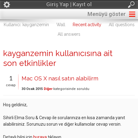
Giriş Yap | Kayıt ol
Menüyü göster
Kullanıcı: kayganzemin
Wall
Recent activity
All questions
All answers
kayganzemin kullanıcısına ait
son etkinlikler
1
Mac OS X nasıl satın alabilirm
cevap
30 Ocak 2015
Diğer
kategorisinde
soruldu
Hoş geldiniz,
Sihirli Elma Soru & Cevap ile sorularınıza en kısa zamanda yanıt
alabilirsiniz. Sorunuzu sorun ve diğer kullanıcılar cevap versin.
Detaylı bilgi için
buraya
tıklayın.