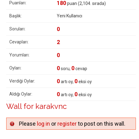
180
Puanları:
puan (
2,104
. sırada)
Başlık:
Yeni Kullanıcı
0
Soruları:
2
Cevapları:
0
Yorumları:
0
0
Oyları:
soru,
cevap
0
0
Verdiği Oylar:
artı oy,
eksi oy
0
0
Aldığı Oylar:
artı oy,
eksi oy
Wall for karakvnc
Please
log in
or
register
to post on this wall.