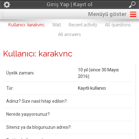
Giriş Yap | Kayıt ol
Menüyü göster
Kullanıcı: karakvnc
Wall
Recent activity
All questions
All answers
Kullanıcı: karakvnc
10 yıl (since 30 Mayıs
Üyelik zamanı:
2016)
Tür:
Kayıtlı kullanıcı
Adınız? Size nasıl hitap edilsin?:
Nerede yaşıyorsunuz?:
Siteniz ya da blogunuzun adresi?: