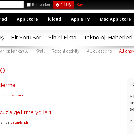
Remember
Kayıt
Pad
App Store
iCloud
Apple Tv
Mac App Store
ış
Bir Soru Sor
Sihirli Elma
Teknoloji Haberleri
lanıcı: kanka310
Wall
Recent activity
All questions
All ans
10
Ho
nderme
inde
cevaplandı
Si
kı
so
uz'a getirme yolları
De
isinde
cevaplandı