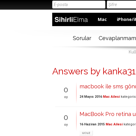
Mac
iPhone/i
Sorular
Cevaplanmam
Kul
Answers by kanka3
macbook ile sms gö
0
24 Mayıs 2016
Mac Ailesi
kategoris
oy
MacBook Pro retina uc
0
16 Haziran 2015
Mac Ailesi
kategor
oy
ucuz