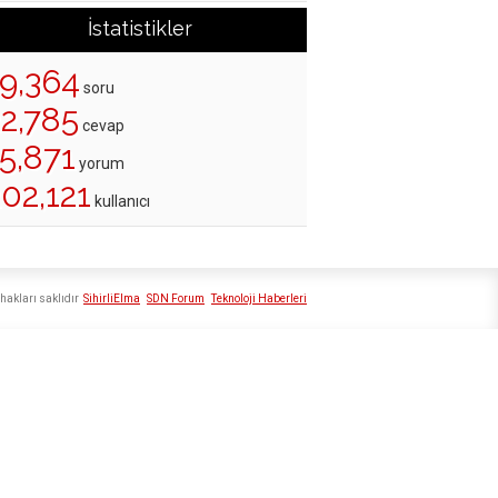
İstatistikler
19,364
soru
22,785
cevap
5,871
yorum
02,121
kullanıcı
hakları saklıdır
SihirliElma
SDN Forum
Teknoloji Haberleri