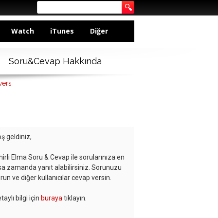
Watch
iTunes
Diğer
Soru&Cevap Hakkında
wers
ş geldiniz,
hirli Elma Soru & Cevap ile sorularınıza en
sa zamanda yanıt alabilirsiniz. Sorunuzu
run ve diğer kullanıcılar cevap versin.
taylı bilgi için
buraya
tıklayın.