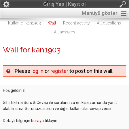
Giriş Yap | Kayıt ol
Menüyü göster
Kullanıcı: kan1903
Wall
Recent activity
All questions
All answers
Wall for kan1903
Please
log in
or
register
to post on this wall.
Hoş geldiniz,
Sihirli Elma Soru & Cevap ile sorularınıza en kısa zamanda yanıt
alabilirsiniz. Sorunuzu sorun ve diğer kullanıcılar cevap versin.
Detaylı bilgi için
buraya
tıklayın.