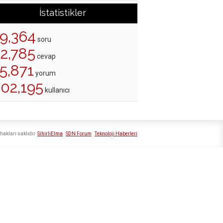
İstatistikler
19,364
soru
22,785
cevap
5,871
yorum
202,195
kullanıcı
hakları saklıdır
SihirliElma
SDN Forum
Teknoloji Haberleri