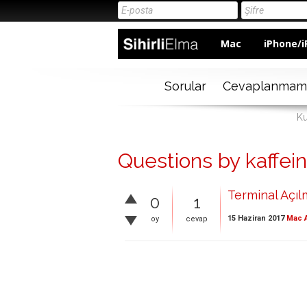
Mac
iPhone/i
Sorular
Cevaplanmam
Ku
Questions by kaffein
Terminal Açıl
0
1
15 Haziran 2017
Mac A
oy
cevap