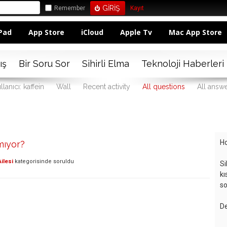
Remember
Kayıt
Pad
App Store
iCloud
Apple Tv
Mac App Store
ış
Bir Soru Sor
Sihirli Elma
Teknoloji Haberleri
llanıcı: kaffein
Wall
Recent activity
All questions
All answ
Ho
mıyor?
ilesi
kategorisinde
soruldu
Si
kı
so
De