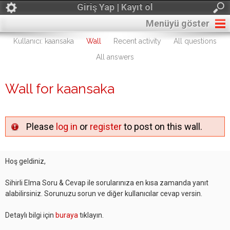
Giriş Yap | Kayıt ol
Menüyü göster
Kullanıcı: kaansaka
Wall
Recent activity
All questions
All answers
Wall for kaansaka
Please
log in
or
register
to post on this wall.
Hoş geldiniz,
Sihirli Elma Soru & Cevap ile sorularınıza en kısa zamanda yanıt
alabilirsiniz. Sorunuzu sorun ve diğer kullanıcılar cevap versin.
Detaylı bilgi için
buraya
tıklayın.