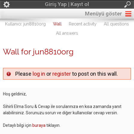
Giriş Yap | Kayıt ol
Menüyü göster
Kullanıcı: jun8810org
Wall
Recent activity
All questions
All answers
Wall for jun8810org
Please
log in
or
register
to post on this wall.
Hoş geldiniz,
Sihirli Elma Soru & Cevap ile sorularınıza en kısa zamanda yanıt
alabilirsiniz. Sorunuzu sorun ve diğer kullanıcılar cevap versin.
Detaylı bilgi için
buraya
tıklayın.