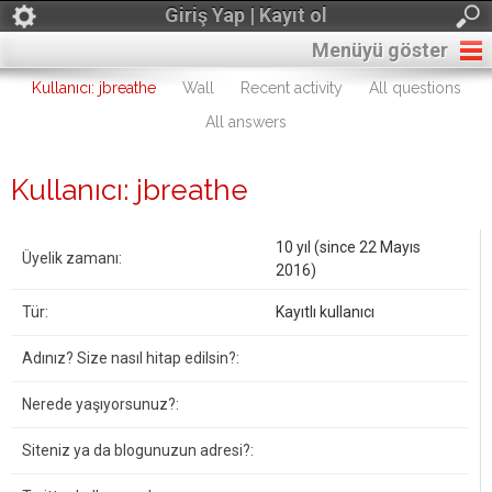
Giriş Yap | Kayıt ol
Menüyü göster
Kullanıcı: jbreathe
Wall
Recent activity
All questions
All answers
Kullanıcı: jbreathe
10 yıl (since 22 Mayıs
Üyelik zamanı:
2016)
Tür:
Kayıtlı kullanıcı
Adınız? Size nasıl hitap edilsin?:
Nerede yaşıyorsunuz?:
Siteniz ya da blogunuzun adresi?: