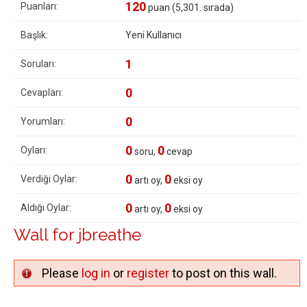
120
Puanları:
puan (
5,301
. sırada)
Başlık:
Yeni Kullanıcı
1
Soruları:
0
Cevapları:
0
Yorumları:
0
0
Oyları:
soru,
cevap
0
0
Verdiği Oylar:
artı oy,
eksi oy
0
0
Aldığı Oylar:
artı oy,
eksi oy
Wall for jbreathe
Please
log in
or
register
to post on this wall.