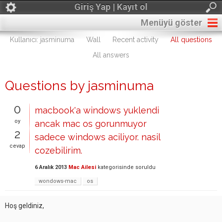
Giriş Yap | Kayıt ol
Menüyü göster
Kullanıcı: jasminuma
Wall
Recent activity
All questions
All answers
Questions by jasminuma
0
macbook'a windows yuklendi
oy
ancak mac os gorunmuyor
2
sadece windows aciliyor. nasil
cevap
cozebilirim.
6 Aralık 2013
Mac Ailesi
kategorisinde
soruldu
wondows-mac
os
Hoş geldiniz,