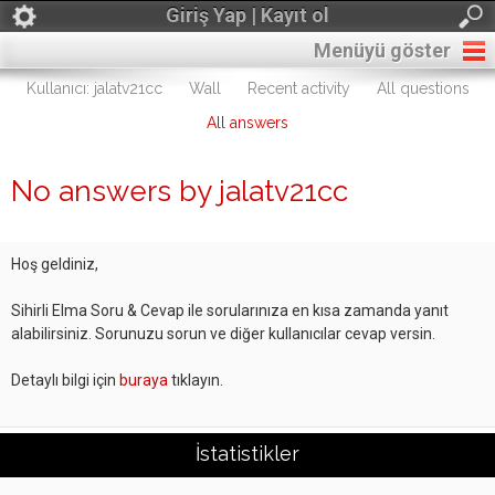
Giriş Yap | Kayıt ol
Menüyü göster
Kullanıcı: jalatv21cc
Wall
Recent activity
All questions
All answers
No answers by jalatv21cc
Hoş geldiniz,
Sihirli Elma Soru & Cevap ile sorularınıza en kısa zamanda yanıt
alabilirsiniz. Sorunuzu sorun ve diğer kullanıcılar cevap versin.
Detaylı bilgi için
buraya
tıklayın.
İstatistikler