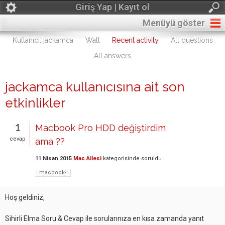
Giriş Yap | Kayıt ol
Menüyü göster
Kullanıcı: jackamca
Wall
Recent activity
All questions
All answers
jackamca kullanıcısına ait son
etkinlikler
1
Macbook Pro HDD değiştirdim
cevap
ama ??
11 Nisan 2015
Mac Ailesi
kategorisinde
soruldu
macbook-
Hoş geldiniz,
Sihirli Elma Soru & Cevap ile sorularınıza en kısa zamanda yanıt