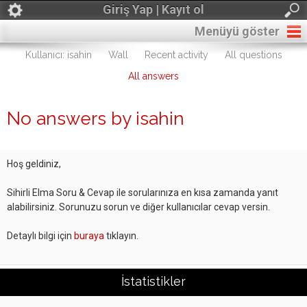
Giriş Yap | Kayıt ol
Menüyü göster
Kullanıcı: isahin
Wall
Recent activity
All questions
All answers
No answers by isahin
Hoş geldiniz,
Sihirli Elma Soru & Cevap ile sorularınıza en kısa zamanda yanıt
alabilirsiniz. Sorunuzu sorun ve diğer kullanıcılar cevap versin.
Detaylı bilgi için
buraya
tıklayın.
İstatistikler