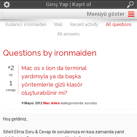
Giriş Yap | Kayıt ol
Menüyü göster
Kullanıcı: ironmaiden
Wall
Recent activity
All questions
All answers
Questions by ironmaiden
+2
Mac os x lion da terminal
oy
yardımıyla ya da başka
1
yöntemlerle gizli klasör
cevap
oluşturabilinir mi?
9 Mayıs 2012
Mac Ailesi
kategorisinde
soruldu
Hoş geldiniz,
Sihirli Elma Soru & Cevap ile sorularınıza en kısa zamanda yanıt