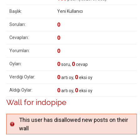
Başlık:
Yeni Kullanıcı
0
Soruları:
0
Cevapları:
0
Yorumları:
0
0
Oyları:
soru,
cevap
0
0
Verdiği Oylar:
artı oy,
eksi oy
0
0
Aldığı Oylar:
artı oy,
eksi oy
Wall for indopipe
This user has disallowed new posts on their
wall