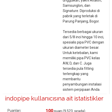
unggulkan, yakni Altalon,
Samsunglon, dan
Signature. Diproduksi di
pabrik yang terletak di
Parung Panjang, Bogor.
Tersedia berbagai ukuran
dari 5/8 inci hingga 10 inci,
spesialis pipa PVC dengan
ukuran diameter besar.
Untuk ketebalan, kami
memiliki pipa PVC kelas
AW, D, dan C. Juga
tersedia pula fitting
terlengkap yang
membantu
penyambungan instalasi
sistem perpipaan Anda.
indopipe kullanıcısına ait istatistikler
100
Puanları:
puan (
9,523
. sırada)