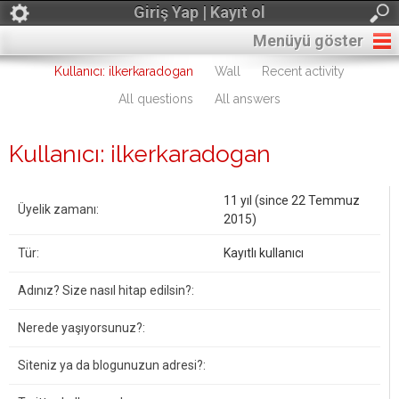
Giriş Yap | Kayıt ol
Menüyü göster
Kullanıcı: ilkerkaradogan
Wall
Recent activity
All questions
All answers
Kullanıcı: ilkerkaradogan
11 yıl (since 22 Temmuz
Üyelik zamanı:
2015)
Tür:
Kayıtlı kullanıcı
Adınız? Size nasıl hitap edilsin?:
Nerede yaşıyorsunuz?:
Siteniz ya da blogunuzun adresi?: