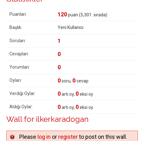
120
Puanları:
puan (
5,301
. sırada)
Başlık:
Yeni Kullanıcı
1
Soruları:
0
Cevapları:
0
Yorumları:
0
0
Oyları:
soru,
cevap
0
0
Verdiği Oylar:
artı oy,
eksi oy
0
0
Aldığı Oylar:
artı oy,
eksi oy
Wall for ilkerkaradogan
Please
log in
or
register
to post on this wall.