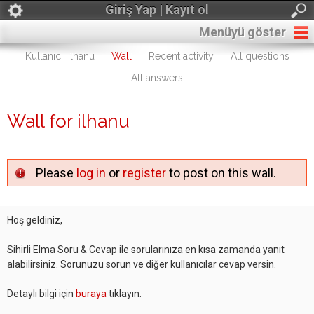
Giriş Yap | Kayıt ol
Menüyü göster
Kullanıcı: ilhanu
Wall
Recent activity
All questions
All answers
Wall for ilhanu
Please
log in
or
register
to post on this wall.
Hoş geldiniz,
Sihirli Elma Soru & Cevap ile sorularınıza en kısa zamanda yanıt
alabilirsiniz. Sorunuzu sorun ve diğer kullanıcılar cevap versin.
Detaylı bilgi için
buraya
tıklayın.