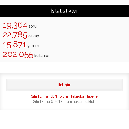
İstatistikler
19,364
soru
22,785
cevap
15,871
yorum
202,055
kullanıcı
İletişim
SihirliElma
SDN Forum
Teknoloji Haberleri
SihirliElma © 2018 - Tüm hakları saklıdır