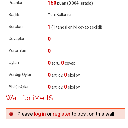
150
Puanları:
puan (
3,304
. sırada)
Başlık:
Yeni Kullanıcı
1
Soruları:
(
1
tanesi en iyi cevap seçildi)
0
Cevapları:
0
Yorumları:
0
0
Oyları:
soru,
cevap
0
0
Verdiği Oylar:
artı oy,
eksi oy
0
0
Aldığı Oylar:
artı oy,
eksi oy
Wall for iMertS
Please
log in
or
register
to post on this wall.