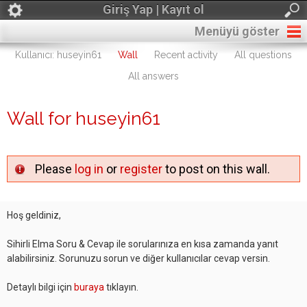
Giriş Yap | Kayıt ol
Menüyü göster
Kullanıcı: huseyin61
Wall
Recent activity
All questions
All answers
Wall for huseyin61
Please
log in
or
register
to post on this wall.
Hoş geldiniz,
Sihirli Elma Soru & Cevap ile sorularınıza en kısa zamanda yanıt
alabilirsiniz. Sorunuzu sorun ve diğer kullanıcılar cevap versin.
Detaylı bilgi için
buraya
tıklayın.