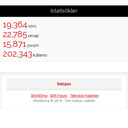
İstatistikler
19,364
soru
22,785
cevap
15,871
yorum
202,343
kullanıcı
İletişim
SihirliElma
SDN Forum
Teknoloji Haberleri
SihirliElma © 2018 - Tüm hakları saklıdır