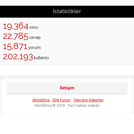
İstatistikler
19,364
soru
22,785
cevap
15,871
yorum
202,193
kullanıcı
İletişim
SihirliElma
SDN Forum
Teknoloji Haberleri
SihirliElma © 2018 - Tüm hakları saklıdır