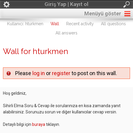
Giriş Yap | Kayıt ol
Menüyü göster
Kullanıcı: hturkmen
Wall
Recent activity
All questions
All answers
Wall for hturkmen
Please
log in
or
register
to post on this wall.
Hoş geldiniz,
Sihirli Elma Soru & Cevap ile sorularınıza en kısa zamanda yanıt
alabilirsiniz. Sorunuzu sorun ve diğer kullanıcılar cevap versin.
Detaylı bilgi için
buraya
tıklayın.